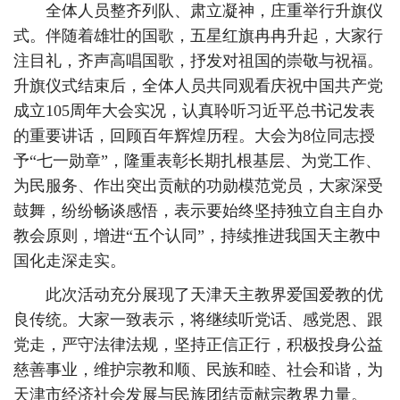
全体人员整齐列队、肃立凝神，庄重举行升旗仪
式。伴随着雄壮的国歌，五星红旗冉冉升起，大家行
注目礼，齐声高唱国歌，抒发对祖国的崇敬与祝福。
升旗仪式结束后，全体人员共同观看庆祝中国共产党
成立105周年大会实况，认真聆听习近平总书记发表
的重要讲话，回顾百年辉煌历程。大会为8位同志授
予“七一勋章”，隆重表彰长期扎根基层、为党工作、
为民服务、作出突出贡献的功勋模范党员，大家深受
鼓舞，纷纷畅谈感悟，表示要始终坚持独立自主自办
教会原则，增进“五个认同”，持续推进我国天主教中
国化走深走实。
此次活动充分展现了天津天主教界爱国爱教的优
良传统。大家一致表示，将继续听党话、感党恩、跟
党走，严守法律法规，坚持正信正行，积极投身公益
慈善事业，维护宗教和顺、民族和睦、社会和谐，为
天津市经济社会发展与民族团结贡献宗教界力量。