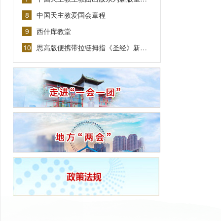
8
中国天主教爱国会章程
9
西什库教堂
10
思高版便携带拉链拇指《圣经》新…