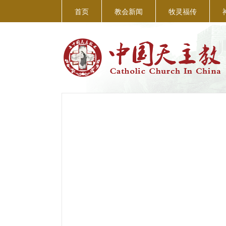
首页
教会新闻
牧灵福传
走进“一会一团”
首页
>
一会一团
>
内设机构
>