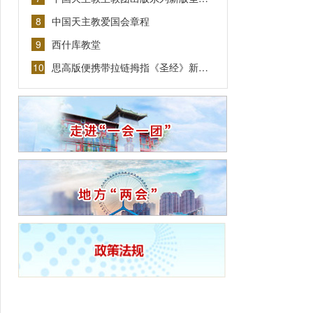
8
中国天主教爱国会章程
9
西什库教堂
10
思高版便携带拉链拇指《圣经》新…