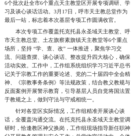
6个批次赴全市6个重点天主教堂区开展专项调研、学
习及谈心谈话活动。3月17日，呼市天主教总堂作为
最后一站，标志着本次基层专项工作圆满收官。
本次专项工作覆盖托克托县永圣域天主教堂、呼
市天主教总堂、土左旗察素旗镇天主教堂等6个重点
场所，坚持 “学、查、改” 一体推进，聚焦学习交
流、问题查摆、谈心谈话、整改提升四大核心，确保
活动实效。工作中，工作组系统组织学习习近平总书
记关于宗教工作的重要论述、党的二十届四中全会精
神、《宗教事务条例》等法规政策，结合教义教规与
反面案例开展警示教育，引导基层人员自觉将国法置
于教规之上，做到守法与守戒相统一。
针对各堂区实际情况，工作组精准开展谈心谈
话，全覆盖沟通交流。在托克托县永圣域天主教堂调
研时，恰逢教区神父换岗，工作组现场指导新任职神