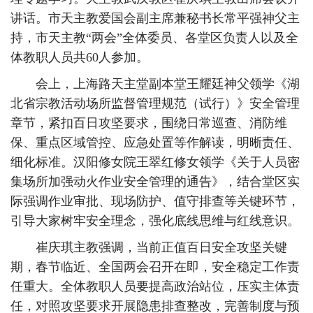
讲话。市天主教爱国会副主席兼秘书长常平强神父主
持，市天主教“两会”全体委员、各堂区负责人以及全
体教职人员共60人参加。
会上，上海路天主堂副本堂王耀廷神父领学《湖
北省宗教活动场所监督管理规范（试行）》安全管理
章节，紧扣百日攻坚要求，围绕日常巡查、消防维
保、重点区域管控、应急处置等作解读，明晰责任、
细化标准。汉阳修女院王翠红修女领学《关于人员密
集场所加强动火作业安全管理的通告》，结合堂区实
际强调作业审批、现场防护、值守排查等关键环节，
引导大家树牢安全理念，强化底线思维与红线意识。
崔庆琪主教强调，当前正值百日安全攻坚关键
期，春节临近、全国两会召开在即，安全稳定工作责
任重大。全体教职人员要提高政治站位，压实主体责
任，对照攻坚要求开展隐患排查整改，完善制度与预