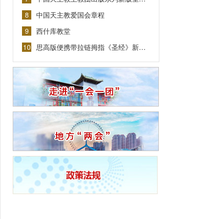
8
中国天主教爱国会章程
9
西什库教堂
10
思高版便携带拉链拇指《圣经》新…