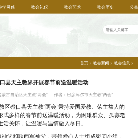
神学灵修
教会礼仪
教会艺术
教会历史
公
首页
>
教会新闻
>
教会信息
>
口县天主教界开展春节前送温暖活动
内蒙古自治区天主教“两会”
作者：巴彦淖尔市天主教“两会”
教区磴口县天主教“两会”秉持爱国爱教、荣主益人的
形式多样的春节前送温暖活动，为困难群众、孤寡老
与生活关怀，让温暖与温情融入冬日。
神父和耿西军神父，带领爱心人士组成慰问小组，