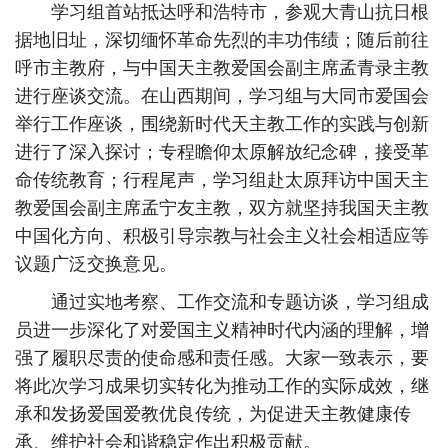
学习组首站抵达呼和浩特市，参观大青山抗日根
据地旧址，深切缅怀革命先烈的丰功伟绩；随后前往
呼市主教府，与中国天主教爱国会副主席孟青录主教
进行座谈交流。在山西期间，学习组与大同市爱国会
举行工作座谈，围绕新时代天主教工作的实践与创新
进行了深入探讨；专程瞻仰太原解放纪念碑，接受革
命传统教育；行程尾声，学习组赴太原拜访中国天主
教爱国会副主席孟宁友主教，双方就坚持我国天主教
中国化方向、积极引导宗教与社会主义社会相适应等
议题广泛交换意见。
通过实地考察、工作交流和专题访谈，学习组成
员进一步深化了对爱国主义精神时代内涵的理解，增
强了履职尽责的使命感和责任感。大家一致表示，要
将此次学习成果切实转化为推动工作的实际成效，继
承和发扬爱国爱教优良传统，为促进天主教健康传
承、维护社会和谐稳定作出积极贡献。