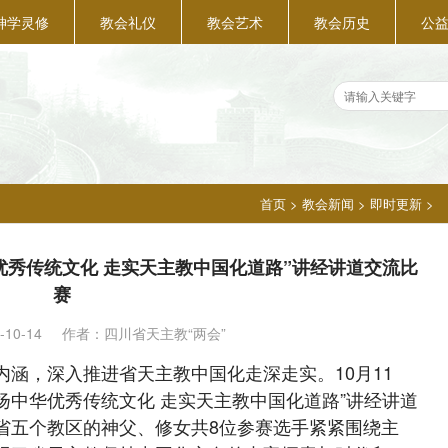
神学灵修
教会礼仪
教会艺术
教会历史
公
首页
>
教会新闻
>
即时更新
>
华优秀传统文化 走实天主教中国化道路”讲经讲道交流比
赛
-10-14
作者：四川省天主教“两会”
，深入推进省天主教中国化走深走实。10月11
弘扬中华优秀传统文化 走实天主教中国化道路”讲经讲道
省五个教区的神父、修女共8位参赛选手紧紧围绕主