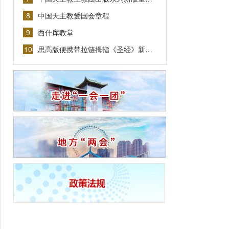
8
中国天主教爱国会章程
9
西什库教堂
10
思高版便携带拉链拇指《圣经》新…