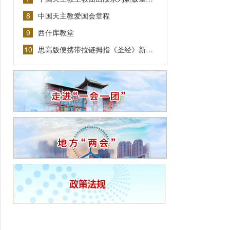
8
中国天主教爱国会章程
9
西什库教堂
10
思高版便携带拉链拇指《圣经》新…