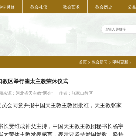
神学灵修
教会礼仪
教会艺术
教会历史
公
首页
>
教会新闻
>
即时更新
>
口教区举行崔太主教荣休仪式
闻来源：
河北省天主教“两会”
作者：张家口教区
员会同意并报中国天主教主教团批准，天主教张家
长贾维成神父主持，中国天主教主教团秘书长杨宇
崔太荣休主教发表感言，表示要坚持爱国爱教，坚持