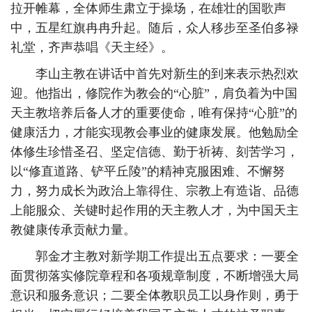
拉开帷幕，全体师生肃立于操场，在雄壮的国歌声
中，五星红旗冉冉升起。随后，众人移步至圣伯多禄
礼堂，齐声恭唱《天主经》。
李山主教在讲话中首先对新生的到来表示热烈欢
迎。他指出，修院作为教会的“心脏”，肩负着为中国
天主教培养后备人才的重要使命，唯有保持“心脏”的
健康活力，才能实现教会事业的健康发展。他勉励全
体修生珍惜圣召、坚定信德、勤于祈祷、刻苦学习，
以“修直道路、铲平丘陵”的精神克服困难、不懈努
力，努力成长为政治上靠得住、宗教上有造诣、品德
上能服众、关键时起作用的天主教人才，为中国天主
教健康传承贡献力量。
郭金才主教对新学期工作提出五点要求：一要全
面贯彻落实修院章程和各项规章制度，不断增强大局
意识和服务意识；二要全体教职员工以身作则，勇于