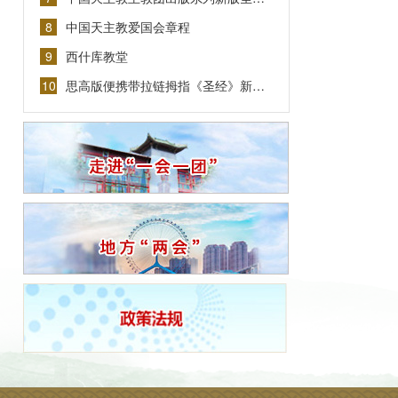
8
中国天主教爱国会章程
9
西什库教堂
10
思高版便携带拉链拇指《圣经》新…