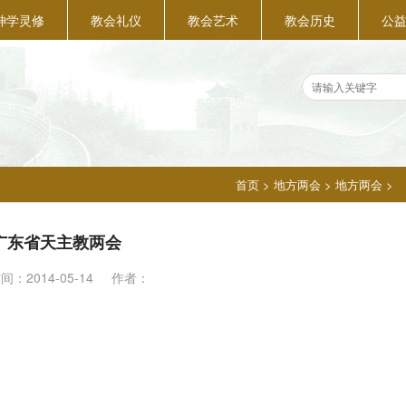
神学灵修
教会礼仪
教会艺术
教会历史
公
首页
>
地方两会
>
地方两会
>
广东省天主教两会
时间：
2014-05-14
作者：