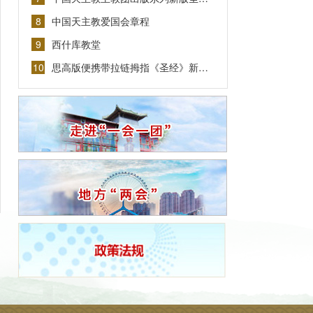
8
中国天主教爱国会章程
9
西什库教堂
10
思高版便携带拉链拇指《圣经》新…