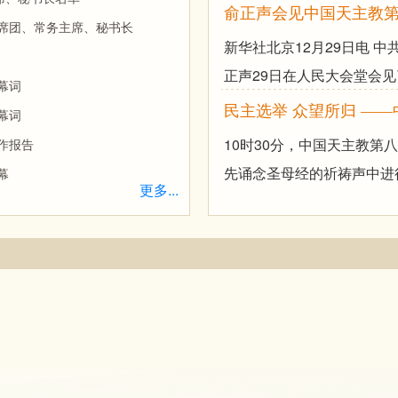
俞正声会见中国天主教
席团、常务主席、秘书长
新华社北京12月29日电 
正声29日在人民大会堂会
幕词
民主选举 众望所归 —
幕词
10时30分，中国天主教第
作报告
先诵念圣母经的祈祷声中进
幕
更多...