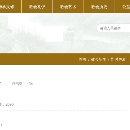
神学灵修
教会礼仪
教会艺术
教会历史
公
首页
>
教会新闻
>
即时更新
2
点击数：1341
：2696
1