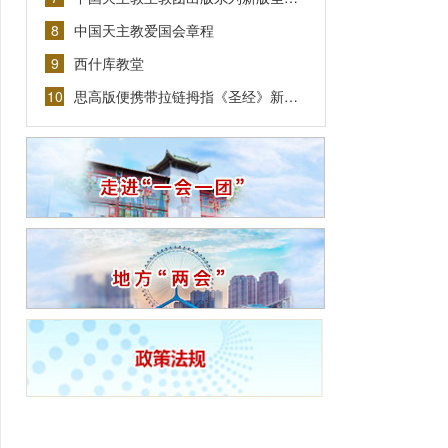
8
中国天主教爱国会章程
9
西什库教堂
10
思高版便携带拉链拇指《圣经》新…