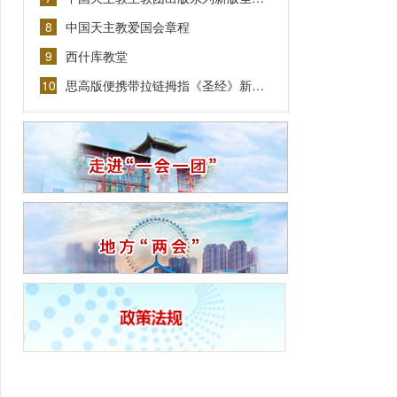
8
中国天主教爱国会章程
9
西什库教堂
10
思高版便携带拉链拇指《圣经》新…