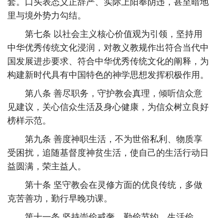
套。口头表态义正辞严、实际上阳奉阴违，甚至暗地
里与境外势力勾结。
第七条 以社会主义核心价值观为引领，坚持用
中华优秀传统文化浸润，对教义教规作出符合当代中
国发展进步要求、符合中华优秀传统文化的阐释，为
构建新时代具有中国特色的神学思想发挥积极作用。
第八条 善尽职务，守护教会真理，倾听信众意
见建议，关心信众生活及身心健康，为信众树立良好
榜样示范。
第九条 善度神职生活，不为世俗私利、物质享
受困扰，追随基督度神贫生活，使自己的生活行动日
益圆满，荣主益人。
第十条 坚守教会在灵修方面的优良传统，多做
克苦善功，勤行早晚功课。
第十一条 坚持崇俭戒奢，勤俭节约、生活俭