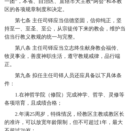
一团”，本省、自治区、直辖市天主教“两会”和本教
区的各项规章制度和决定。
第七条 主任司铎应当信德坚固，信仰纯正，坚
持至一、至圣、至公，从宗徒传下来的教会，维护当
信当行教义教规的统一与完整。
第八条 主任司铎应当立志终生献身教会福传、
牧灵事业，善度神职生活，遵守教规戒律，品行端
正。
第九条 拟任主任司铎人员还应具备以下具体条
件：
1.在神哲学院（修院）完成神学、哲学、灵修等
各项培育，且成绩合格；
2.年满25周岁，特殊情况，经教区主教或教区长
的准许，可以放宽年龄限制，但不可超过1年，最大
不超过70岁；