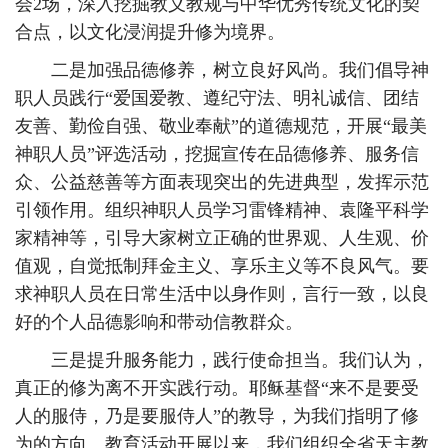
会2场，深入挖掘教义教规与中华优秀传统文化的契
合点，以文化浸润提升修为境界。
二是加强品德修养，树立良好风尚。我们倡导神
职人员践行“爱国爱教、遵纪守法、明礼诚信、团结
友善、勤俭自强、敬业奉献”的道德规范，开展“最美
神职人员”评选活动，挖掘宣传在品德修养、服务信
众、公益慈善等方面表现突出的先进典型，发挥示范
引领作用。组织神职人员学习雷锋精神、袁隆平科学
家精神等，引导大家树立正确的世界观、人生观、价
值观，自觉抵制拜金主义、享乐主义等不良风气。要
求神职人员在日常生活中以身作则，言行一致，以良
好的个人品德影响和带动信教群众。
三是提升服务能力，践行使命担当。我们认为，
真正的修为离不开实践行动。耶稣基督“来不是要受
人的服侍，乃是要服侍人”的教导，为我们指明了修
为的方向。教育活动开展以来，我们组织全省天主教